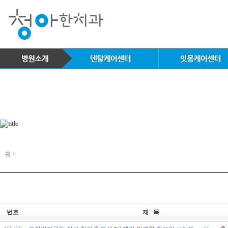
홈 >
번호
제 목