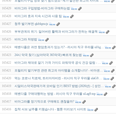
165430
프릴리지구입 정보 찾기 힘드셨죠? 제가 발견한 최고의 사이트 …
165429
비아그라 구입방법-비아그라 구매하는법
165428
비아그라 효과 지속 시간과 사용 팁
165427
청주 발기부전 qkfrlqnwjs
165426
부부관계의 위기: 잃어버린 활력과 비아그라가 전하는 해결책
165425
비아그라 처방법
165424
메벤다졸은 과연 항암효과가 있는가? - 러시아 직구 우라몰 ulAg…
165423
24시 약국 찾기 (심야약국 365약국) 빠르게 찾는법
165422
비아그라 제대로 알기 가격 가이드 파워약국 공식 건강 칼럼 - …
165421
프릴리지 발기부전 관련 최고의 아이템을 소개합니다! - 비아센…
165420
먹는 코로나 치료제, 트리아자비린 - 러시아 직구 우라몰 ulaG9.…
165419
시알리스약국판매가격 모바일 인기 BEST 방법 (2026년) - [ 성인…
165418
메벤다졸 구매대행하는 방법 - 러시아 직구 우라몰 uLag9.top
165417
비아그라를 정기적으로 구매해도 괜찮을까?
165416
집착 서브 남주를 키웠습니다 - 웹툰 미리보기 사이트