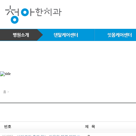
홈 >
번호
제 목