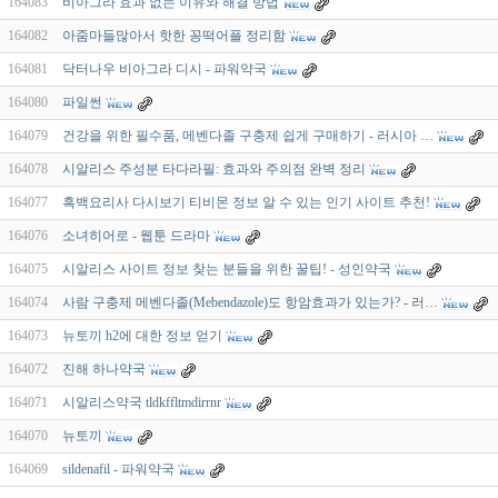
164083
비아그라 효과 없는 이유와 해결 방법
164082
아줌마들많아서 핫한 꽁떡어플 정리함
164081
닥터나우 비아그라 디시 - 파워약국
164080
파일썬
164079
건강을 위한 필수품, 메벤다졸 구충제 쉽게 구매하기 - 러시아 …
164078
시알리스 주성분 타다라필: 효과와 주의점 완벽 정리
164077
흑백요리사 다시보기 티비몬 정보 알 수 있는 인기 사이트 추천!
164076
소녀히어로 - 웹툰 드라마
164075
시알리스 사이트 정보 찾는 분들을 위한 꿀팁! - 성인약국
164074
사람 구충제 메벤다졸(Mebendazole)도 항암효과가 있는가? - 러…
164073
뉴토끼 h2에 대한 정보 얻기
164072
진해 하나약국
164071
시알리스약국 tldkffltmdirrnr
164070
뉴토끼
164069
sildenafil - 파워약국