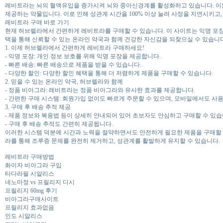
레비트라는 뇌의 혈액유입을 증가시켜 뇌와 중아신경계를 활성화하고 있습니다. 이
제공하는 약물입니다. 이로 인해 성관계 시간을 100% 이상 늘려 사정을 지연시키고,
레비트라 구매 바로 가기
현재 허브렐라에서 간편하게 레비트라를 구매할 수 있습니다. 이 사이트는 익명 포장
택을 통해 신뢰할 수 있는 온라인 약국과 함께 건강한 자신감을 되찾으실 수 있습니다
1. 이제 허브렐라에서 간편하게 레비트라 구매하세요!
- 익명 포장: 개인 정보 보호를 위해 익명 포장을 제공합니다.
- 빠른 배송: 빠른 배송으로 제품을 받을 수 있습니다.
- 다양한 할인: 다양한 할인 혜택을 통해 더 저렴하게 제품을 구매할 수 있습니다.
2. 믿을 수 있는 온라인 약국, 허브렐라와 함께
- 정품 비아그라: 레비트라는 정품 비아그라와 유사한 효과를 제공합니다.
- 간편한 구매 시스템: 회원가입 없이도 빠르게 주문할 수 있으며, 모바일에서도 사
3. 구매 후 배송 추적 제공
- 제품 정보와 복용법 등이 상세히 안내되어 있어 초보자도 안심하고 구매할 수 있습
- 구매 후 배송 추적도 간편히 제공됩니다.
이러한 시스템 덕분에 시간과 노력을 절약하면서도 안전하게 필요한 제품을 구매할 
라를 통해 조루증 문제를 완전히 제거하고, 성관계를 활발하게 유지할 수 있습니다.
레비트라 구매방법
화이자 비아그라 구입
타다라필 시알리스
네노마정 vs 프릴리지 디시
프릴리지 60mg 후기
비아그라구매사이트
프릴리지 효과없음
인도 시알리스