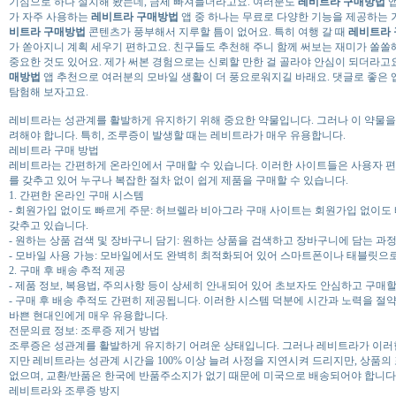
기심으로 하나 설치해 봤는데, 금세 빠져들더라고요. 여러분도
레비트라 구매방법
앱
가 자주 사용하는
레비트라 구매방법
앱 중 하나는 무료로 다양한 기능을 제공하는 
비트라 구매방법
콘텐츠가 풍부해서 지루할 틈이 없어요. 특히 여행 갈 때
레비트라
가 쏟아지니 계획 세우기 편하고요. 친구들도 추천해 주니 함께 써보는 재미가 쏠쏠
중요한 것도 있어요. 제가 써본 경험으로는 신뢰할 만한 걸 골라야 안심이 되더라고
매방법
앱 추천으로 여러분의 모바일 생활이 더 풍요로워지길 바래요. 댓글로 좋은 
탐험해 보자고요.
레비트라는 성관계를 활발하게 유지하기 위해 중요한 약물입니다. 그러나 이 약물을
려해야 합니다. 특히, 조루증이 발생할 때는 레비트라가 매우 유용합니다.
레비트라 구매 방법
레비트라는 간편하게 온라인에서 구매할 수 있습니다. 이러한 사이트들은 사용자 
를 갖추고 있어 누구나 복잡한 절차 없이 쉽게 제품을 구매할 수 있습니다.
1. 간편한 온라인 구매 시스템
- 회원가입 없이도 빠르게 주문: 허브렐라 비아그라 구매 사이트는 회원가입 없이도
갖추고 있습니다.
- 원하는 상품 검색 및 장바구니 담기: 원하는 상품을 검색하고 장바구니에 담는 과
- 모바일 사용 가능: 모바일에서도 완벽히 최적화되어 있어 스마트폰이나 태블릿으로
2. 구매 후 배송 추적 제공
- 제품 정보, 복용법, 주의사항 등이 상세히 안내되어 있어 초보자도 안심하고 구매할
- 구매 후 배송 추적도 간편히 제공됩니다. 이러한 시스템 덕분에 시간과 노력을 
바쁜 현대인에게 매우 유용합니다.
전문의료 정보: 조루증 제거 방법
조루증은 성관계를 활발하게 유지하기 어려운 상태입니다. 그러나 레비트라가 이러한 
지만 레비트라는 성관계 시간을 100% 이상 늘려 사정을 지연시켜 드리지만, 상품
없으며, 교환/반품은 한국에 반품주소지가 없기 때문에 미국으로 배송되어야 합니다
레비트라와 조루증 방지