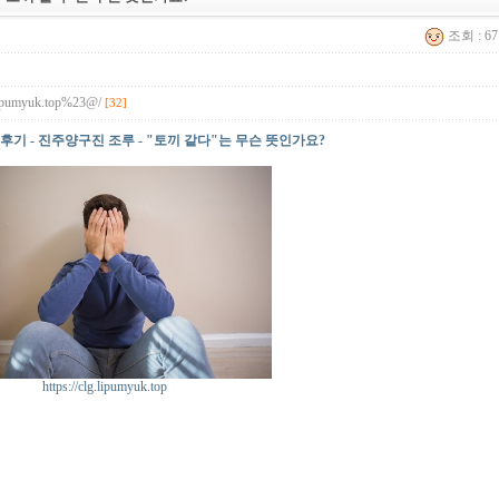
조회 : 6
g.lipumyuk.top%23@/
[32]
후기 - 진주양구진 조루 - "토끼 같다"는 무슨 뜻인가요?
https://clg.lipumyuk.top