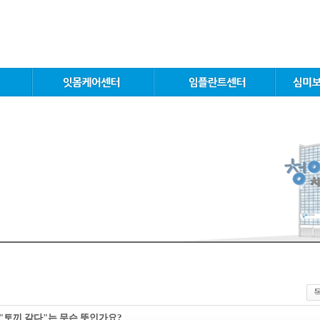
 "토끼 같다"는 무슨 뜻인가요?