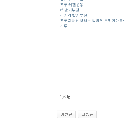
조루 케겔운동
ed 발기부전
감기약 발기부전
조루증을 예방하는 방법은 무엇인가요?
조루
1p3clg