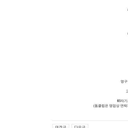
영구
03
자기
(돔클럽은 영업상 연락