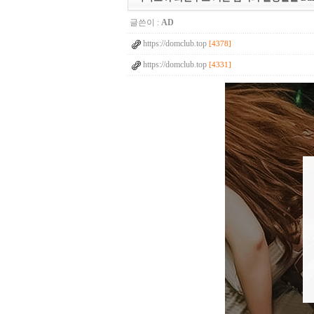
글쓴이 :
AD
https://domclub.top
[4378]
https://domclub.top
[4331]