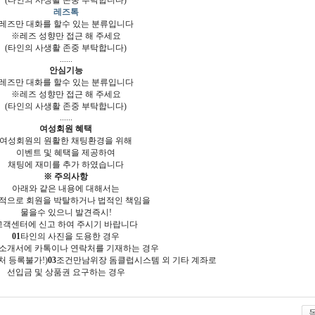
(타인의 사생활 존중 부탁합니다)
레즈톡
레즈만 대화를 할수 있는 분류입니다
※레즈 성향만 접근 해 주세요
(타인의 사생활 존중 부탁합니다)
......
안심기능
레즈만 대화를 할수 있는 분류입니다
※레즈 성향만 접근 해 주세요
(타인의 사생활 존중 부탁합니다)
......
여성회원 혜택
여성회원의 원활한 채팅환경을 위해
이벤트 및 혜택을 제공하여
채팅에 재미를 추가 하였습니다
※ 주의사항
아래와 같은 내용에 대해서는
적으로 회원을 박탈하거나 법적인 책임을
물을수 있으니 발견즉시!
고객센터에 신고 하여 주시기 바랍니다
01
타인의 사진을 도용한 경우
소개서에 카톡이나 연락처를 기재하는 경우
처 등록불가!)
03
조건만남위장 돔클럽시스템 외 기타 계좌로
선입금 및 상품권 요구하는 경우