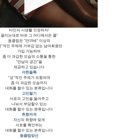
타인의 사생활 인정하자!
꼴리는대로 바로 그 어디에서든 콜!
돔클럽은 "만19세" 이상의
성"적인 주제에 거부감 없는 남여회원만
가입 가능하며
좀 더 과감한 모습의 소통을 통한
"만남의 공간"을
제공하고 있습니다
야한즐톡
"성"적인 주제가 포함되며
좀 더 과감한 모습까지
대화를 할수 있는 분류입니다
고민털기
서로의 고민을 들어주고
나눠서 부담할수 있는
대화를 할수 있는 분류입니다
취향저격
자신의 취향에 맞게
서로를 확인하는
대화를 할수 있는 분류입니다
돔클럽맞선