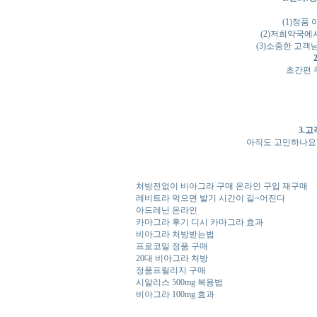
(1)정품
(2)저희약국에
(3)소중한 고
초간편 
3.
아직도 고민하나요
처방전없이 비아그라 구매 온라인 구입 재구매
레비트라 먹으면 발기 시간이 길~어진다
아드레닌 온라인
카마그라 후기 디시 카마그라 효과
비아그라 처방받는법
프로코밀 정품 구매
20대 비아그라 처방
정품프릴리지 구매
시알리스 500mg 복용법
비아그라 100mg 효과