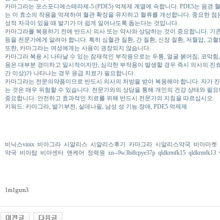
카마그라는 포스포디에스테라제-5 (PDE5) 억제제 계열에 속합니다. PDE5는 음
는 이 효소의 작용을 억제하여 혈관 확장을 유지하고 혈류를 개선합니다. 중요한 점
성적 자극이 있을 때 발기가 더 쉽게 일어나도록 돕는다는 것입니다.
카마그라를 복용하기 전에 반드시 의사 또는 약사와 상담하는 것이 중요합니다. 기존에
등을 전문가에게 알려야 합니다. 특히 심혈관 질환, 간 질환, 신장 질환, 저혈압, 고
또한, 카마그라는 여성에게는 사용이 권장되지 않습니다.
카마그라 복용 시 나타날 수 있는 잠재적인 부작용으로는 두통, 얼굴 붉어짐, 코막힘,
용은 대부분 경미하고 일시적이지만, 심각한 부작용이 발생할 경우 즉시 의사의 진료
간 이상)가 나타나는 경우 응급 치료가 필요합니다.
카마그라는 전문의약품이므로 반드시 의사의 처방을 받아 복용해야 합니다. 자가 진
는 것은 매우 위험할 수 있습니다. 전문가와의 상담을 통해 개인의 건강 상태와 필
중요합니다. 안전하고 효과적인 치료를 위해 반드시 전문가의 지침을 따르십시오.
키워드: 카마그라, 발기부전, 실데나필, 남성 성 기능 장애, PDE5 억제제
비닉스vinix
비아그라
시알리스
시알리스후기
카마그라
시알리스약국
비아마켓
약국
비아탑
비아센터
맨케어
정력원
xn--9w3bi8cpye37p
qldkrmfk15
qldkrmfk13
1m1gxm3