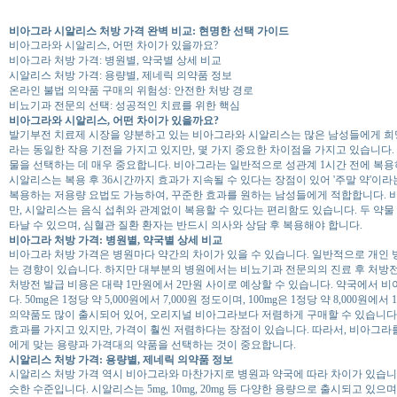
비아그라 시알리스 처방 가격 완벽 비교: 현명한 선택 가이드
비아그라와 시알리스, 어떤 차이가 있을까요?
비아그라 처방 가격: 병원별, 약국별 상세 비교
시알리스 처방 가격: 용량별, 제네릭 의약품 정보
온라인 불법 의약품 구매의 위험성: 안전한 처방 경로
비뇨기과 전문의 선택: 성공적인 치료를 위한 핵심
비아그라와 시알리스, 어떤 차이가 있을까요?
발기부전 치료제 시장을 양분하고 있는 비아그라와 시알리스는 많은 남성들에게 희망을
라는 동일한 작용 기전을 가지고 있지만, 몇 가지 중요한 차이점을 가지고 있습니다
물을 선택하는 데 매우 중요합니다. 비아그라는 일반적으로 성관계 1시간 전에 복용하
시알리스는 복용 후 36시간까지 효과가 지속될 수 있다는 장점이 있어 '주말 약'이라
복용하는 저용량 요법도 가능하여, 꾸준한 효과를 원하는 남성들에게 적합합니다. 비
만, 시알리스는 음식 섭취와 관계없이 복용할 수 있다는 편리함도 있습니다. 두 약물 
타날 수 있으며, 심혈관 질환 환자는 반드시 의사와 상담 후 복용해야 합니다.
비아그라 처방 가격: 병원별, 약국별 상세 비교
비아그라 처방 가격은 병원마다 약간의 차이가 있을 수 있습니다. 일반적으로 개인 
는 경향이 있습니다. 하지만 대부분의 병원에서는 비뇨기과 전문의의 진료 후 처방
처방전 발급 비용은 대략 1만원에서 2만원 사이로 예상할 수 있습니다. 약국에서 
다. 50mg은 1정당 약 5,000원에서 7,000원 정도이며, 100mg은 1정당 약 8,000
의약품도 많이 출시되어 있어, 오리지널 비아그라보다 저렴하게 구매할 수 있습니다
효과를 가지고 있지만, 가격이 훨씬 저렴하다는 장점이 있습니다. 따라서, 비아그라
에게 맞는 용량과 가격대의 약품을 선택하는 것이 중요합니다.
시알리스 처방 가격: 용량별, 제네릭 의약품 정보
시알리스 처방 가격 역시 비아그라와 마찬가지로 병원과 약국에 따라 차이가 있습니
슷한 수준입니다. 시알리스는 5mg, 10mg, 20mg 등 다양한 용량으로 출시되고 있으