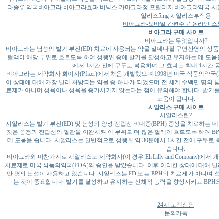
라종류 약국비아그라 비아그라효과 비닉스 카마그라정 프릴리지 비아그라약국 
알리스5mg 시알리스부작용
비아그라-모바일 간편주문 온라인 스
비아그라 구매 사이트
비아그라는 무엇입니까?
비아그라는 남성의 발기 부전(ED) 치료에 사용되는 약물 실데나필 구연산염의 상품
혈액이 해당 부위로 흐르도록 하여 성행위 중에 발기를 달성하고 유지하는 데 도움을
에서 1시간 전에 구두로 복용하며 그 효과는 최대 4시간 
비아그라는 제약회사 화이자(Pfizer)에서 처음 개발했으며 1998년 미국 식품의약
이 상태에 대해 가장 널리 처방되는 약물 중 하나가 되었으며 전 세계 수백만 명의
료제가 아니며 성욕이나 성욕을 증가시키지 않는다는 점에 유의해야 합니다. 발기
도움이 됩니다.
시알리스 구매 사이트
시알리스란?
시알리스는 발기 부전(ED) 및 남성의 양성 전립선 비대증(BPH) 증상을 치료하는 
것은 음경과 전립선의 혈관을 이완시켜 이 부위로 더 많은 혈액이 흐르도록 하여 B
데 도움을 줍니다. 시알리스는 일반적으로 성행위 약 30분에서 1시간 전에 구두로 복
습니다.
비아그라와 마찬가지로 시알리스도 제약회사(이 경우 Eli Lilly and Company)에서 
치료제로 미국 식품의약국(FDA)의 승인을 받았습니다. 이후 이러한 상태에 대해 널
만 명의 남성이 사용하고 있습니다. 시알리스는 ED 또는 BPH의 치료제가 아니며
는 것이 중요합니다. 발기를 달성하고 유지하는 신체적 능력을 향상시키고 BPH와
24시 고객상담
문의카톡