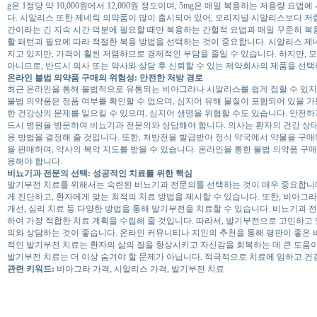
g은 1정당 약 10,000원에서 12,000원 정도이며, 5mg은 매일 복용하는 저용량 요법에
다. 시알리스 또한 제네릭 의약품이 많이 출시되어 있어, 오리지널 시알리스보다 저렴
간이라는 긴 지속 시간 덕분에 필요할 때만 복용하는 간헐적 요법과 매일 꾸준히 복
활 패턴과 필요에 따라 적절한 복용 방법을 선택하는 것이 중요합니다. 시알리스 제
지고 있지만, 가격이 훨씬 저렴하므로 경제적인 부담을 줄일 수 있습니다. 하지만,
아니므로, 반드시 의사 또는 약사와 상담 후 신뢰할 수 있는 제약회사의 제품을 선택
온라인 불법 의약품 구매의 위험성: 안전한 처방 경로
최근 온라인을 통해 불법적으로 유통되는 비아그라나 시알리스를 쉽게 접할 수 있지만
불법 의약품은 정품 여부를 확인할 수 없으며, 심지어 유해 물질이 포함되어 있을 
한 건강상의 문제를 일으킬 수 있으며, 심지어 생명을 위협할 수도 있습니다. 안전
드시 병원을 방문하여 비뇨기과 전문의와 상담해야 합니다. 의사는 환자의 건강 상태
용 방법을 결정해 줄 것입니다. 또한, 처방전을 발급받아 정식 약국에서 약물을 구
을 판매하며, 약사의 복약 지도를 받을 수 있습니다. 온라인을 통한 불법 의약품 구
용해야 합니다.
비뇨기과 전문의 선택: 성공적인 치료를 위한 핵심
발기부전 치료를 위해서는 숙련된 비뇨기과 전문의를 선택하는 것이 매우 중요합니
게 진단하고, 환자에게 맞는 최적의 치료 방법을 제시할 수 있습니다. 또한, 비아그
개선, 심리 치료 등 다양한 방법을 통해 발기부전을 치료할 수 있습니다. 비뇨기과
하여 가장 적합한 치료 계획을 수립해 줄 것입니다. 따라서, 발기부전으로 고민하고
의와 상담하는 것이 좋습니다. 온라인 커뮤니티나 지인의 추천을 통해 평판이 좋은 
적인 발기부전 치료는 환자의 삶의 질을 향상시키고 자신감을 회복하는 데 큰 도움이
발기부전 치료는 더 이상 숨겨야 할 문제가 아닙니다. 적극적으로 치료에 임하고 건
관련 키워드:
비아그라 가격, 시알리스 가격, 발기부전 치료