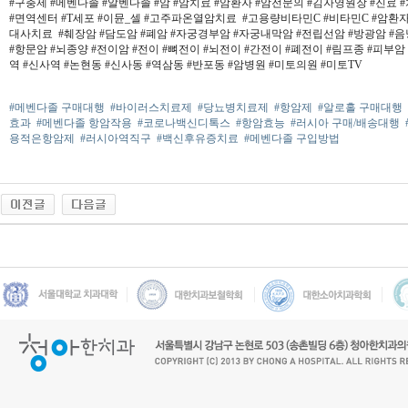
#구충제 #메벤다졸 #알벤다졸 #암 #암치료 #암환자 #암전문의 #김자영원장 #진료 
#면역센터 #T세포 #이뮨_셀 #고주파온열암치료 #고용량비타민C #비타민C #암환자
대사치료 #췌장암 #담도암 #폐암 #자궁경부암 #자궁내막암 #전립선암 #방광암 #음
#항문암 #뇌종양 #전이암 #전이 #뼈전이 #뇌전이 #간전이 #폐전이 #림프종 #피부암
역 #신사역 #논현동 #신사동 #역삼동 #반포동 #암병원 #미토의원 #미토TV
#메벤다졸 구매대행
#바이러스치료제
#당뇨병치료제
#항암제
#알로홀 구매대행
효과
#메벤다졸 항암작용
#코로나백신디톡스
#항암효능
#러시아 구매/배송대행
용적은항암제
#러시아역직구
#백신후유증치료
#메벤다졸 구입방법