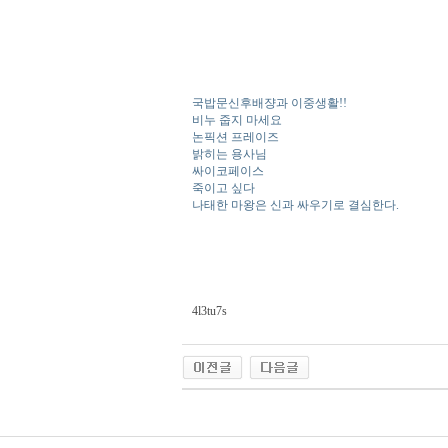
국밥문신후배쟝과 이중생활!!
비누 줍지 마세요
논픽션 프레이즈
밝히는 용사님
싸이코페이스
죽이고 싶다
나태한 마왕은 신과 싸우기로 결심한다.
4l3tu7s