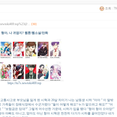
조회 : 7
tu7s.newtoki469.top%23@…
[30]
형아, 나 귀엽지? 웹툰/웹소설/만화
https://tu7s.newtoki469.top
 교통사고로 부모님을 잃게 된 시혁과 20살 차이가 나는 남동생 시하 “아아 ” 이 말밖
 가족들이 장례식장에서 수군거렸다 “둘이 어떻게 해요? 누가 맡으려고 해요?” “어
” “보험금은 있대?” 그렇게 어수선한 가운데, 시하가 입을 뗐다 “형아 형아 으아앙!”
형아 아빠도 아니고, 엄마도 아닌 형아 시혁은 천천히 다가가 시하를 끌어안았다 내가