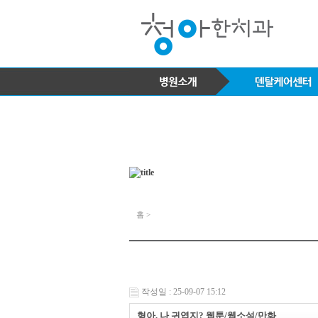
홈 >
작성일 : 25-09-07 15:12
형아, 나 귀엽지? 웹툰/웹소설/만화