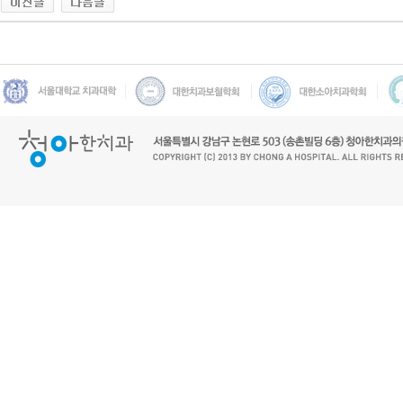
g
m
d
q
n
s
w
p
비
아
탑-
프
릴
리
지
구
입
북
토
끼
천
사
약
국
2
4
약