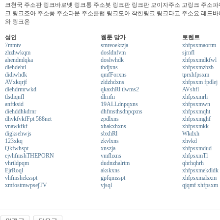
크천국 주소판 링크바로넷 링크통 주소봇 링크판 링크판 모이자주소 고링크 주소파
크 링크조아 주소퐁 주소타운 주소클럽 링크모아 착한링크 링크타고 주소요 레드바
와 링크온
성인
웹툰 망가
토렌트
7mmtv
smreoektzja
xhfpsxmaortm
zhzhwkqm
dosldnfvm
sjrnfl
ahendmlqka
doslwhdk
xhfpsxmdkfwl
diehdehtl
tbdjxns
xhfpsxmzbzb
didiwhdk
qmfForxns
tprxhfpsxm
AVxkqrjf
zldzhdxns
xhfpsxm fpdlej
diehdrmrwkd
qkaxhRl tlwms2
AVshfl
tlsdiqnfl
dlrnfn
xhfpsxmrh
anftksid
19ALLdnpqxns
xhfpsxmwn
diehddhkdrnr
dhfmsthsdnpqxns
xhfpsxmqht
dhvkfvkfFpt 588net
zpdlxns
xhfpsxmghf
vnawkfkf
xhakxhxns
xhfpsxmkk
digksehwjs
sbxhRl
Wkdxh
123xkq
zkvlxns
xhvkd
Qkfwhspt
xnszja
xhfpsxmdud
ejvhfmshTHEPORN
vmfhxns
xhfpsxmTl
vhrtldpqm
dudnzhalrtm
qhrhqhrh
EjrRoql
akskxns
xhfpsxmekdldk
vhfmsheksspt
gpfqmsspt
xhfpsxmalsxm
xmfostmwpsejTV
vjsql
qjqmf xhfpsxm
북
토
끼