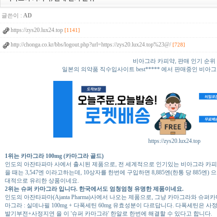
글쓴이 :
AD
https://zys20.lux24.top
[1141]
http://chonga.co.kr/bbs/logout.php?url=https://zys20.lux24.top%23@/
[728]
비아그라 카피약, 판매 인기 순위
일본의 의약품 직수입사이트 best***** 에서 판매중인 비아
https://zys20.lux24.top
1위는 카마그라 100mg (카마그라 골드)
인도의 아잔타파마 사에서 출시된 제품으로, 전 세계적으로 인기있는 비아그라 카피약
을 때는 3,547엔 이라고하는데, 10상자를 한번에 구입하면 8,885엔(한통 당 885
대적으로 유리한 상품이네요.
2위는 슈퍼 카마그라 입니다. 한국에서도 엄청엄청 유명한 제품이네요.
인도의 아잔타파마(Ajanta Pharma)사에서 나오는 제품으로, 그냥 카마그라와 슈퍼카
마그라 : 실데나필 100mg + 다폭세틴 60mg 유효성분이 다르답니다. 다폭세틴은 
발기부전+사정지연 을 이 '슈퍼 카마그라' 한알로 한번에 해결할 수 있다고 합니다.