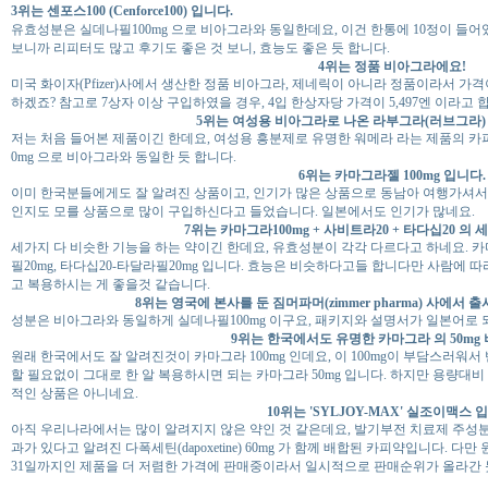
3위는 센포스100 (Cenforce100) 입니다.
유효성분은 실데나필100mg 으로 비아그라와 동일한데요, 이건 한통에 10정이 들어
보니까 리피터도 많고 후기도 좋은 것 보니, 효능도 좋은 듯 합니다.
4위는 정품 비아그라에요!
미국 화이자(Pfizer)사에서 생산한 정품 비아그라, 제네릭이 아니라 정품이라서 가
하겠죠? 참고로 7상자 이상 구입하였을 경우, 4입 한상자당 가격이 5,497엔 이라고 
5위는 여성용 비아그라로 나온 라부그라(러브그라)
저는 처음 들어본 제품이긴 한데요, 여성용 흥분제로 유명한 워메라 라는 제품의 카
0mg 으로 비아그라와 동일한 듯 합니다.
6위는 카마그라젤 100mg 입니다.
이미 한국분들에게도 잘 알려진 상품이고, 인기가 많은 상품으로 동남아 여행가셔서
인지도 모를 상품으로 많이 구입하신다고 들었습니다. 일본에서도 인기가 많네요.
7위는 카마그라100mg + 사비트라20 + 타다십20 의
세가지 다 비슷한 기능을 하는 약이긴 한데요, 유효성분이 각각 다르다고 하네요. 카마
필20mg, 타다십20-타달라필20mg 입니다. 효능은 비슷하다고들 합니다만 사람에 
고 복용하시는 게 좋을것 같습니다.
8위는 영국에 본사를 둔 짐머파머(zimmer pharma) 사에서 출
성분은 비아그라와 동일하게 실데나필100mg 이구요, 패키지와 설명서가 일본어로 
9위는 한국에서도 유명한 카마그라 의 50mg
원래 한국에서도 잘 알려진것이 카마그라 100mg 인데요, 이 100mg이 부담스러워
할 필요없이 그대로 한 알 복용하시면 되는 카마그라 50mg 입니다. 하지만 용량대비 
적인 상품은 아니네요.
10위는 'SYLJOY-MAX' 실조이맥스 
아직 우리나라에서는 많이 알려지지 않은 약인 것 같은데요, 발기부전 치료제 주성분인 
과가 있다고 알려진 다폭세틴(dapoxetine) 60mg 가 함께 배합된 카피약입니다. 다
31일까지인 제품을 더 저렴한 가격에 판매중이라서 일시적으로 판매순위가 올라간 