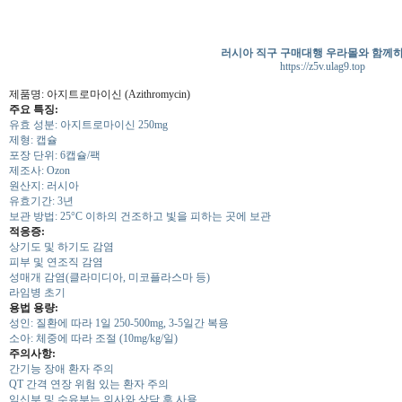
러시아 직구 구매대행 우라몰와 함께
https://z5v.ulag9.top
제품명: 아지트로마이신 (Azithromycin)
주요 특징:
유효 성분: 아지트로마이신 250mg
제형: 캡슐
포장 단위: 6캡슐/팩
제조사: Ozon
원산지: 러시아
유효기간: 3년
보관 방법: 25°C 이하의 건조하고 빛을 피하는 곳에 보관
적응증:
상기도 및 하기도 감염
피부 및 연조직 감염
성매개 감염(클라미디아, 미코플라스마 등)
라임병 초기
용법 용량:
성인: 질환에 따라 1일 250-500mg, 3-5일간 복용
소아: 체중에 따라 조절 (10mg/kg/일)
주의사항:
간기능 장애 환자 주의
QT 간격 연장 위험 있는 환자 주의
임신부 및 수유부는 의사와 상담 후 사용