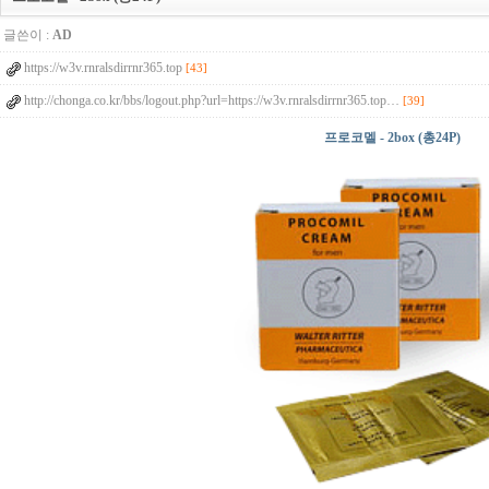
글쓴이 :
AD
https://w3v.rnralsdirrnr365.top
[43]
http://chonga.co.kr/bbs/logout.php?url=https://w3v.rnralsdirrnr365.top…
[39]
프로코멜 - 2box (총24P)