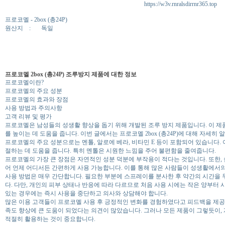
https://w3v.rnralsdirrnr365.top
프로코멜 - 2box (총24P)
원산지
:
독일
프로코멜 2box (총24P) 조루방지 제품에 대한 정보
프로코멜이란?
프로코멜의 주요 성분
프로코멜의 효과와 장점
사용 방법과 주의사항
고객 리뷰 및 평가
프로코멜은 남성들의 성생활 향상을 돕기 위해 개발된 조루 방지 제품입니다. 이 제
를 높이는 데 도움을 줍니다. 이번 글에서는 프로코멜 2box (총24P)에 대해 자세히
프로코멜의 주요 성분으로는 멘톨, 알로에 베라, 비타민 E 등이 포함되어 있습니다.
절하는 데 도움을 줍니다. 특히 멘톨은 시원한 느낌을 주어 불편함을 줄여줍니다.
프로코멜의 가장 큰 장점은 자연적인 성분 덕분에 부작용이 적다는 것입니다. 또한,
어 언제 어디서든 간편하게 사용 가능합니다. 이를 통해 많은 사람들이 성생활에서
사용 방법은 매우 간단합니다. 필요한 부분에 스프레이를 분사한 후 약간의 시간을 
다. 다만, 개인의 피부 상태나 반응에 따라 다르므로 처음 사용 시에는 작은 양부터 
있는 경우에는 즉시 사용을 중단하고 의사와 상담해야 합니다.
많은 이용 고객들이 프로코멜 사용 후 긍정적인 변화를 경험하였다고 피드백을 제공하
족도 향상에 큰 도움이 되었다는 의견이 많았습니다. 그러나 모든 제품이 그렇듯이,
적절히 활용하는 것이 중요합니다.