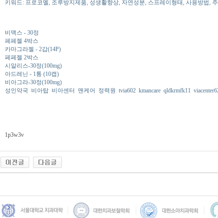
키워드: 프로코멜, 조루방지제품, 성생활향상, 자연성분, 스프레이형태, 사용방법, 
비맥스 - 30정
페페젤 4박스
카마그라젤 - 2갑(14P)
페페젤 2박스
시알리스-30정(100mg)
아드레닌 - 1통 (10캡)
비아그라-30정(100mg)
성인약국
비아탑
비아센터
맨케어
정력원
tvia602
kmancare
qldkrmfk11
viacenter6
1p3w3v