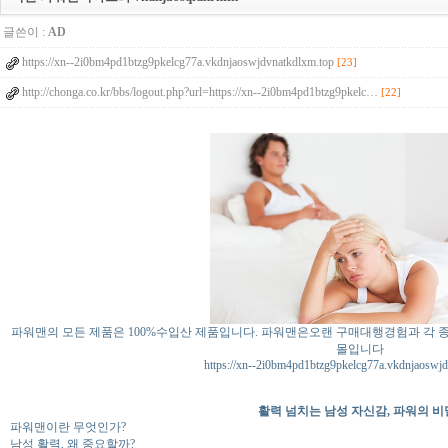
글쓴이 :
AD
https://xn--2i0bm4pd1btzg9pkelcg77a.vkdnjaoswjdvnatkdlxm.top
[23]
http://chonga.co.kr/bbs/logout.php?url=https://xn--2i0bm4pd1btzg9pkelc…
[22]
파워맨의 모든 제품은 100%수입산 제품입니다. 파워맨은오랜 구매대행경험과 각 
몰입니다
https://xn--2i0bm4pd1btzg9pkelcg77a.vkdnjaoswjd
활력 넘치는 남성 자신감, 파워의 비
파워맨이란 무엇인가?
남성 활력, 왜 중요할까?