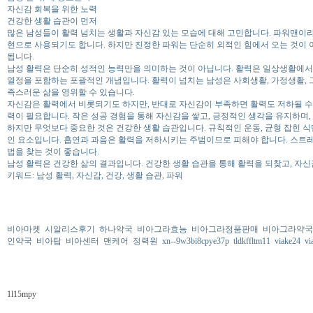
자신감 회복을 위한 노력
건강한 생활 습관이 먼저
많은 남성들이 활력 넘치는 생활과 자신감 있는 모습에 대해 고민합니다. 파워맨이
현으로 사용되기도 합니다. 하지만 진정한 파워는 단순히 외적인 힘에서 오는 것이 
됩니다.
남성 활력은 단순히 성적인 능력만을 의미하는 것이 아닙니다. 활력은 일상생활에서의
열정을 포함하는 포괄적인 개념입니다. 활력이 넘치는 남성은 사회생활, 가정생활, 
족스러운 삶을 영위할 수 있습니다.
자신감은 활력에서 비롯되기도 하지만, 반대로 자신감이 부족하면 활력도 저하될 수
력이 필요합니다. 작은 성공 경험을 통해 자신감을 쌓고, 긍정적인 생각을 유지하며,
하지만 무엇보다 중요한 것은 건강한 생활 습관입니다. 규칙적인 운동, 균형 잡힌 식
인 요소입니다. 흡연과 과음은 활력을 저하시키는 주범이므로 피해야 합니다. 스트레
법을 찾는 것이 좋습니다.
남성 활력은 건강한 삶의 결과입니다. 건강한 생활 습관을 통해 활력을 되찾고, 자
키워드: 남성 활력, 자신감, 건강, 생활 습관, 파워
비아마켓
시알리스후기
하나약국
비아그라효능
비아그라정품판매
비아그라약국
인약국
비아탑
비아센터
맨케어
정력원
xn--9w3bi8cpye37p
tldkffltm11
viake24
vi
1l15mpy