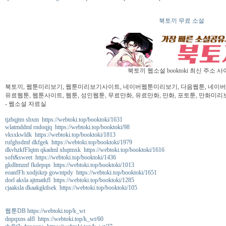
북토끼 무료 소설
북토끼 웹소설 booktoki 최신 주소 
북토끼, 웹툰미리보기, 웹툰미리보기사이트, 네이버웹툰미리보기, 다음웹툰, 네이버웹툰
유료웹툰, 웹툰사이트, 웹툰, 성인웹툰, 무료만화, 유료만화, 만화, 포토툰, 만화미리보
- 웹소설 자료실
tjzbqjtm shxm https://webtoki.top/booktoki/1631
wlatmddml rndoqjq https://webtoki.top/booktoki/98
vksxkwldk https://webtoki.top/booktoki/1813
rufghsdmf dkfgek https://webtoki.top/booktoki/1979
dkvhzkfFlqtm qkadml xhqtmxk https://webtoki.top/booktoki/1616
soft&sweet https://webtoki.top/booktoki/1436
gkdltmznf fkdepqn https://webtoki.top/booktoki/1013
eoanfFh xodjskrp gowntpdy https://webtoki.top/booktoki/1651
dorl aksla ajtmatkfl https://webtoki.top/booktoki/1285
cjaaksla dkaakgktlsek https://webtoki.top/booktoki/105
웹툰DB https://webtoki.top/k_wt
dnpqxns alfl https://webtoki.top/k_wt/60