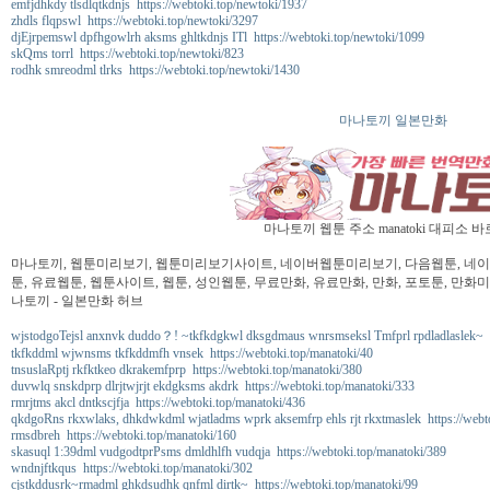
emfjdhkdy tlsdlqtkdnjs https://webtoki.top/newtoki/1937
zhdls flqpswl https://webtoki.top/newtoki/3297
djEjrpemswl dpfhgowlrh aksms ghltkdnjs ITl https://webtoki.top/newtoki/1099
skQms torrl https://webtoki.top/newtoki/823
rodhk smreodml tlrks https://webtoki.top/newtoki/1430
마나토끼 일본만화
마나토끼 웹툰 주소 manatoki 대피소 
마나토끼, 웹툰미리보기, 웹툰미리보기사이트, 네이버웹툰미리보기, 다음웹툰, 네이버
툰, 유료웹툰, 웹툰사이트, 웹툰, 성인웹툰, 무료만화, 유료만화, 만화, 포토툰, 만화미
나토끼 - 일본만화 허브
wjstodgoTejsl anxnvk duddo？! ~tkfkdgkwl dksgdmaus wnrsmseksl Tmfprl rpdladlaslek~ ht
tkfkddml wjwnsms tkfkddmfh vnsek https://webtoki.top/manatoki/40
tnsuslaRptj rkfktkeo dkrakemfprp https://webtoki.top/manatoki/380
duvwlq snskdprp dlrjtwjrjt ekdgksms akdrk https://webtoki.top/manatoki/333
rmrjtms akcl dntkscjfja https://webtoki.top/manatoki/436
qkdgoRns rkxwlaks, dhkdwkdml wjatladms wprk aksemfrp ehls rjt rkxtmaslek https://webt
rmsdbreh https://webtoki.top/manatoki/160
skasuql 1:39dml vudgodtprPsms dmldhlfh vudqja https://webtoki.top/manatoki/389
wndnjftkqus https://webtoki.top/manatoki/302
cjstkddusrk~rmadml ghkdsudhk qnfml dirtk~ https://webtoki.top/manatoki/99