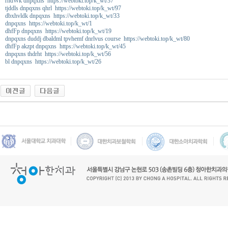
rhdWk dnpqxns https://webtoki.top/k_wt/37
tjddls dnpqxns qhrl https://webtoki.top/k_wt/97
dbxhvldk dnpqxns https://webtoki.top/k_wt/33
dnpqxns https://webtoki.top/k_wt/1
dhfFp dnpqxns https://webtoki.top/k_wt/19
dnpqxns duddj dbaldml tpvhemf dnrlvus course https://webtoki.top/k_wt/80
dhfFp akzpt dnpqxns https://webtoki.top/k_wt/45
dnpqxns thdrht https://webtoki.top/k_wt/56
bl dnpqxns https://webtoki.top/k_wt/26
미
소
약
국
미
프
진
마
나
토
끼
a
l
l
m
y
대
출
D
B