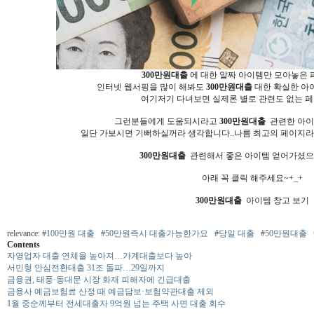
300만원대출
에 대한 알짜 아이템만 모아놓은 
인터넷 웹서핑을 많이 해봐도
300만원대출
대한 확실한 아
여기저기 다녀보면 실제론 별로 관련도 없는 페이
그런분들에게 도움되시라고
300만원대출
관련한 아이
일단 가보시면 기뻐하실꺼라 생각합니다..나름 최고의 페이지라
300만원대출
관련해서 좋은 아이템 얻어가셨으면
아래 꼭 클릭 해주세요~+_+
300만원대출
아이템 창고 보기
relevance: #
100만원 대출
#
50만원즉시 대출가능한가요
#
당일 대출
#
50만원대출
Contents
자영업자 대출 연체율 높아져…가계대출보다 높아
서민형 안심전환대출 31조 돌파…29일까지
금융권, 태풍·동대문 시장 화재 피해자에 긴급대출
금융사 예금보험료 산정 때 예금담보·보험약관대출 제외
1월 중순께부터 전세대출자 9억원 넘는 주택 사면 대출 회수