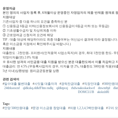
운영자금
본인 명의의 사업자 등록 후, 6개월이상 운영중인 자영업자의 제품·반제품·원재료 
지원대상
기존사업자 중 다음 하나의 요건을 충족하신 분
① 신용등급 6등급 이하(신용정보회사의 신용등급이 6등급 이하 또는 무등급)
② 기초생활수급자 및 차상위계층 이하
③ 근로장려금 신청자격 요건에 해당
TIP : 대출 대상에 해당하더라도 최종 대출여부는 여신심사 결과에 따라 결정됩니
혹은 미소금융 지점에서 확인해주시길 바랍니다.)
지원내용
대출한도 : 2천만원- 프리랜서(인적용역 사업소득자)의 경우, 최대 1천만원 한도- 
약정이자율(연) 2.0% 적용
※ 유사한 성격의 서민금융 대출 지원을 받으신 분은 대출한도에서 이를 차감하고 
대출금리: 연 4.5% (무등록사업자의 경우, 이자율 연 2%, 대출한도 500만원 적용)대
5년 이내)상환방법: 원리금균등분할 상환
관련 검색어
#
일수대출 월변대출
#
사잇돌 대출자격
#
경락잔금대출
#
직장인대출
#
300만원
24tlrkseocnf
qldkxkq-tldkfFltm rndlq
qldktpsxj
rhdwnaksskackwrl
dnwmftjd
dla
DOMCLUB
akskxhRl
Tags:
#
안양 500만원대출
#
문경 미소금융 창업대출
#
의왕 1,2,3,4,5백만원대출
#
구리 