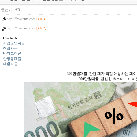
글쓴이 :
AD
https://raakcms.com
[4103]
https://raakcms.com
[4167]
Contents
사업운영자금
창업자금
바꿔드림론
안정망대출
대환자금
300만원대출
관련 제가 직접 애용하는 페이
300만원대출
관련한 초스피드 아이템