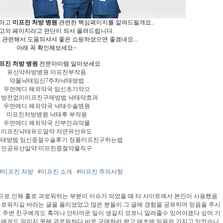
시라고
미프진 처방 병원
관련한 핵심페이지를 알려드릴게요..
고의 페이지라고 판단이 되서 올려드립니다.
원
관련해서 도움되셔셔 좋은 쇼핑하셨으면 좋겠네요...
아래 꼭 확인해보세요~
프진 처방 병원
전문아이템 알아보세요
유산약처방병원 미프진부작용
약물낙태임신7주차낙태방법
우먼메디 해외약국 임신초기약으
처방전없이미프진구매방법 낙태약효과
우먼메디 해외약국 낙태수술병원
미프진처방병원 낙태후 부작용
우먼메디 해외약국 산부인과약물
미프진낙태유도알약 자연유산유도
태방법 임신중절수술후기 정품미프진구하는법
인공유산알약 미프진중절약물직구
#
미프진 처방
#
미프진 소개
#
미프진 주의사항
로 인해 홀로 괴로워하는 부분이 이슈가 되었을 때 타 사이트에서 본인이 사용했음
로워지길 바라는 글을 올리셨었고 많은 분들이 그 글에 경험을 공유하며 믿음을 주시
 주변 친구에게도 혹여나 안타까운 일이 생길지 모르니 알려줄수 있어야겠다 싶어 기
구에게도 알리지 못해 괴로워하다 바로 구매하러 왔고 애초에 믿음은 가지고 있었습니