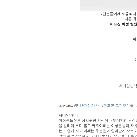
그런분들에게 도움되
나름 최
미프진 처방 병
미
초기임신낙
relevance: #
임신주수 계산
#
미프진 고객후기글
낙태약 후기
여성분들이 예상치못한 임신이나 무책임한 남성으
을 알리며 부디 홀로 싸워야하는 여성분들이 자유
는 모습에 저도 미래는 무슨일이 일어날지 모르고
억해 두었었습니다 그래서 문제가 생겼을 때 누