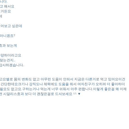
니다.
고 해서요
이거든요
데
먹어보고 싶은데
 아니겠죠?
효과 보는게
 다양하더라고요
맞는건지..
감사하겠습니다.
라고요별로 몸의 변화도 없고 아무런 도움이 안되서 지금은 다른거로 먹고 있어요이건
고 간단한데요크기나 강직도나 체력에도 도움을 줘서 여자친구가 오히려 더 좋아하더
필요도 없고요.구하는거나 먹는게 너무 쉬워서 아주 편합니다.이렇게 좋은걸 왜 이제
 시알리스효과 보다 더 괜찮은걸로 드셔보세요 ^^ ▼