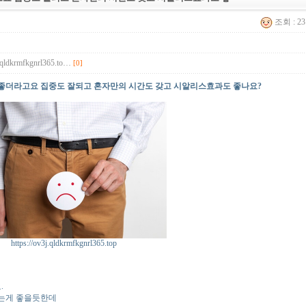
조회 : 2
3j.qldkrmfkgnrl365.to…
[0]
 좋더라고요 집중도 잘되고 혼자만의 시간도 갖고 시알리스효과도 좋나요?
https://ov3j.qldkrmfkgnrl365.top
.
는게 좋을듯한데