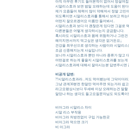
아직 아무런 후기도 들어본적이 없어서 망설여집
시알리스효과 보면 밤일 오래하는데 도움이 된다
제가 요즘들어 체력이 많이 약해져서 정말 고민
되도록이면 시알리스효과를 통해서 보려고 하는
어떤지 잘모르겠어요 이름만 들어봐서..
시알리스효과 보다 더 괜찮은게 있다면 그걸로 
다른분들은 어떻게 생각하시는지 궁금합니다.
혹시라도 시알리스효과 몸에 위험하거나 그런건
해끼치면서까지 먹고싶은 생각은 없거든요;;
건강을 최우선으로 생각하는 사람이라 시알리스
조금 신중해지는게 사실입니다.
보니까 시알리스효과 뿐만 아니라 종류가 많고
어떤걸로 하는게 좋을지 시알리스효과를 보는게 
시알리스효과에 대해서 잘아시는분 답변주시면 
비공개 답변:
??시알리스효과라...저도 먹어봤는데 그닥이더
그냥 관계30분전 한알만 먹어주면 되는거라 쉽
라고요평상시보다 두세배 이상 오래하는건 말할 
알았나 하는 생각도 들고요질문자님도 되도록이면
비아그라 시알리스 차이
시알 리스 부작용
비아그라 처방전없이 구입 가능한곳
비아그라 먹으면 크기
비 아그라