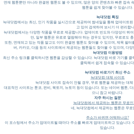
연재 웹툰뿐만 아니라 완결된 웹툰도 볼 수 있으며, 많은 양의 콘텐츠와 빠른 접속
웹툰을 쉽게 찾아볼 수 있습니다.
늑대닷컴 특징
늑대닷컴에서는 최신, 인기 작품을 실시간으로 제공하며 썸네일을 통해 업데이트된 
고 있어 검색하여 보시기 더 편리합니
늑대닷컴에서는 다양한 작품을 무료로 제공합니다. 업데이트 빈도와 다양성이 뛰어
만, 일부 웹툰은 유료로 열람해야 하는 경우도 있지만, 무료로도 
또한, 연재되고 있는 작품 말고도 이미 완결된 웹툰도 찾아볼 수 있으며, 제목 필터
버, 카카오, 다음 등의 사이트에서 제공되는 웹툰들도 찾아볼 수 있으며, 다
늑대닷컴 이용방법
최신 주소 링크를 클릭하시면 웹툰을 감상할 수 있습니다. 늑대닷컴 바로 가기를 
클릭해서 쉽게 접속할 수 있습니다
늑대닷컴 바로가기 최신 주소
늑대닷컴 대체 사이트
늑대닷컴 사이트 접속이 안될 경우, 무료 웹툰을 제공하는 대체
대표적인 사이트는 툰코, 펀비, 북토끼, 뉴토끼 등이 있습니다. 또는 네이버 웹툰, 다
으니 참고 바랍니다.
자주 하시는 질문
늑대닷컴에서 제공하는 웹툰은 무료인
네, 늑대닷컴에서 제공하는 웹툰은 무료
주소가 바뀌면 어떡하나요?
이 포스팅에서 주소가 업데이트될 때마다 주소를 빠르게 업데이트하고 있습니다. 이
있습니다.