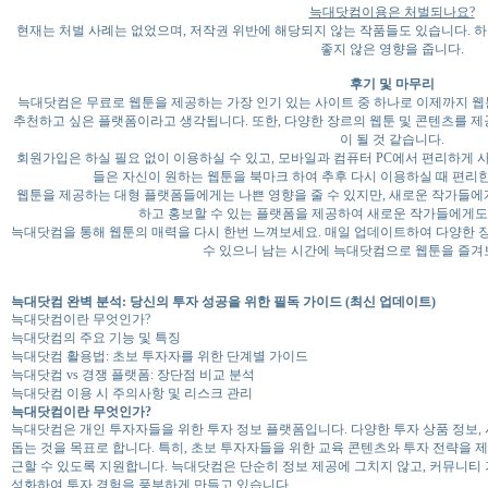
늑대닷컴이용은 처벌되나요?
현재는 처벌 사례는 없었으며, 저작권 위반에 해당되지 않는 작품들도 있습니다. 
좋지 않은 영향을 줍니다.
후기 및 마무리
늑대닷컴은 무료로 웹툰을 제공하는 가장 인기 있는 사이트 중 하나로 이제까지 웹
추천하고 싶은 플랫폼이라고 생각됩니다. 또한, 다양한 장르의 웹툰 및 콘텐츠를 제
이 될 것 같습니다.
회원가입은 하실 필요 없이 이용하실 수 있고, 모바일과 컴퓨터 PC에서 편리하게
들은 자신이 원하는 웹툰을 북마크 하여 추후 다시 이용하실 때 편리
웹툰을 제공하는 대형 플랫폼들에게는 나쁜 영향을 줄 수 있지만, 새로운 작가들에
하고 홍보할 수 있는 플랫폼을 제공하여 새로운 작가들에게도
늑대닷컴을 통해 웹툰의 매력을 다시 한번 느껴보세요. 매일 업데이트하여 다양한 
수 있으니 남는 시간에 늑대닷컴으로 웹툰을 즐겨
늑대닷컴 완벽 분석: 당신의 투자 성공을 위한 필독 가이드 (최신 업데이트)
늑대닷컴이란 무엇인가?
늑대닷컴의 주요 기능 및 특징
늑대닷컴 활용법: 초보 투자자를 위한 단계별 가이드
늑대닷컴 vs 경쟁 플랫폼: 장단점 비교 분석
늑대닷컴 이용 시 주의사항 및 리스크 관리
늑대닷컴이란 무엇인가?
늑대닷컴은 개인 투자자들을 위한 투자 정보 플랫폼입니다. 다양한 투자 상품 정보, 
돕는 것을 목표로 합니다. 특히, 초보 투자자들을 위한 교육 콘텐츠와 투자 전략을 
근할 수 있도록 지원합니다. 늑대닷컴은 단순히 정보 제공에 그치지 않고, 커뮤니티
성화하여 투자 경험을 풍부하게 만들고 있습니다.