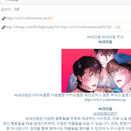
글쓴이 :
AD
https://wfwf.webtoonmoa.top
[1]
http://chonga.co.kr/bbs/logout.php?url=https://wfwf.webtoonmoa.top%23@…
[2]
늑대닷컴,늑대닷컴 주소
늑대닷컴
늑대닷컴은 네이버웹툰 다음웹툰 카카오웹툰 레진코믹스 짬툰 투믹스 탑툰 
https://wfwf.webtoonmoa.top
늑대닷컴
늑대닷컴이란??
늑대닷컴은 다양한 웹툰들을 무료로 제공하는 사이트로, 만화 소설 등
최신 웹툰들을 매일 업데이트하며, 수많은 작품들을 보실 수 있습니다. 또한, 회원가
중 하나입니다. 검색을 통해 원하시는 작품들을 찾아볼 수 있으며 누구나 쉽게 이