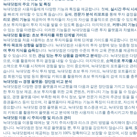
늑대닷컴의 주요 기능 및 특징
늑대닷컴은 사용자들에게 다양한 기능과 특징을 제공합니다. 첫째,
실시간 주식 시세
을 빠르게 파악할 수 있도록 돕습니다. 둘째,
전문가 분석 리포트
를 통해 투자 결정을
리오 관리 기능
을 제공하여 투자자들이 자신의 자산을 효율적으로 관리할 수 있도록
초보 투자자들이 투자 지식을 쌓을 수 있도록 돕습니다. 마지막으로,
커뮤니티 기능
수 있는 장을 마련합니다. 이러한 기능들은 늑대닷컴을 다른 투자 플랫폼과 차별화
늑대닷컴 활용법: 초보 투자자를 위한 단계별 가이드
늑대닷컴을 처음 사용하는 초보 투자자들을 위해 단계별 가이드를 제공합니다. 먼저
투자 목표와 성향을 설정
합니다. 늑대닷컴은 사용자의 투자 성향에 맞는 맞춤형 정보
여 투자 지식을 습득
합니다. 늑대닷컴은 다양한 수준의 투자 교육 콘텐츠를 제공하므
할 수 있습니다. 또한,
관심 있는 투자 상품을 검색하고 분석
합니다. 늑대닷컴은 다양
므로, 이를 활용하여 투자 결정을 내릴 수 있습니다. 마지막으로,
소액으로 투자를 
소액으로 투자를 시작하여 경험을 쌓는 것이 중요하며, 늑대닷컴의 포트폴리오 관리
습니다. 늑대닷컴 주식 투자 방법, 늑대닷컴 초보 투자 가이드, 늑대닷컴 포트폴리오
컴 회원가입 방법 등의 롱테일 키워드를 활용하여 초보 투자자들의 검색 의도를 충
늑대닷컴 vs 경쟁 플랫폼: 장단점 비교 분석
늑대닷컴은 다양한 경쟁 플랫폼과 비교했을 때 다음과 같은 장단점을 가지고 있습니
한 투자 정보 제공, 초보 투자자를 위한 교육 콘텐츠, 커뮤니티 기능 등을 들 수 있습
필요, 경쟁 플랫폼 대비 부족한 해외 주식 정보, 일부 전문가 의견의 주관성 등을 들
증권플러스 등이 있으며, 각 플랫폼마다 제공하는 기능과 특징이 다르므로, 자신의 
중요합니다. 늑대닷컴 경쟁 플랫폼 비교, 늑대닷컴 토스증권 비교, 늑대닷컴 엠스탁 
의 키워드를 활용하여 플랫폼 비교 분석에 대한 사용자의 니즈를 충족시키고자 했습
늑대닷컴 이용 시 주의사항 및 리스크 관리
늑대닷컴을 이용할 때에는 몇 가지 주의사항과 리스크 관리 방법을 숙지해야 합니다.
합니다. 늑대닷컴은 정보 제공 플랫폼일 뿐, 투자 결정을 강요하지 않습니다. 둘째,
니다. 늑대닷컴에서 제공하는 정보가 100% 정확하다고 보장할 수 없으며, 시장 상황