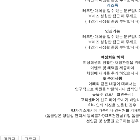
(타인의 사생활 존중 부탁합니다)
레즈톡
레즈만 대화를 할수 있는 분류입니
※레즈 성향만 접근 해 주세요
(타인의 사생활 존중 부탁합니다)
......
안심기능
레즈만 대화를 할수 있는 분류입니
※레즈 성향만 접근 해 주세요
(타인의 사생활 존중 부탁합니다)
......
여성회원 혜택
여성회원의 원활한 채팅환경을 위
이벤트 및 혜택을 제공하여
채팅에 재미를 추가 하였습니다
※ 주의사항
아래와 같은 내용에 대해서는
영구적으로 회원을 박탈하거나 법적인
물을수 있으니 발견즉시!
고객센터에 신고 하여 주시기 바랍
01
타인의 사진을 도용한 경우
03
자기소개서에 카톡이나 연락처를 기재
(돔클럽은 영업상 연락처 등록불가!)
03
조건만남위장 돔클
선입금 및 상품권 요구하는 경우