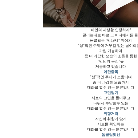
타인의 사생활 인정하자!
꼴리는대로 바로 그 어디에서든 콜
돔클럽은 "만19세" 이상의
"성"적인 주제에 거부감 없는 남여회
가입 가능하며
좀 더 과감한 모습의 소통을 통한
"만남의 공간"을
제공하고 있습니다
야한즐톡
"성"적인 주제가 포함되며
좀 더 과감한 모습까지
대화를 할수 있는 분류입니다
고민털기
서로의 고민을 들어주고
나눠서 부담할수 있는
대화를 할수 있는 분류입니다
취향저격
자신의 취향에 맞게
서로를 확인하는
대화를 할수 있는 분류입니다
돔클럽맞선