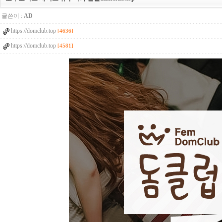
글쓴이 :
AD
https://domclub.top
[4636]
https://domclub.top
[4581]