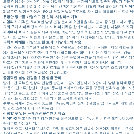
으로 작용하는 현상이며, 이를 해결하기 위해서는 과학적으로 입증된 방법과 전문적
올바른 정보와 신뢰할 수 있는 제품 선택은 성공적인 해결의 핵심 열쇠입니다.
비아
제공으로, 발기부전에서 벗어나 건강한 남성으로서의 자신감을 회복하시는 길을 제
투명한 정보를 바탕으로 한 선택: 시알리스 가격
시알리스 가격
은 효과적인 남성 건강 관리의 첫걸음을 내디딜 때 중요한 고려 사항
그라 구매 사이트
정보 속에서도
비아마켓
은 합리적이면서도 투명한
시알리스 가격
자이데나 효과
와 같은 대체제에 대한 객관적인 정보 또한 전문가 상담을 통해 제공해 
인 1 1 반 값 특가 이벤트에 사은품으로 '칙칙이'와 '여성흥분제'도 함께 드리는 특
과학적 이해를 바탕으로 한 효과: 시알리스의 작용
시알리스는 발기부전 치료를 위한 의약품으로, 주성분인 타다라필이 핵심 역할을 합니
5)의 활동을 억제하여 생식기 부위의 혈류를 개선합니다. 이는 신체적 자극이 있을 
최대 36시간 동안 효과가 지속된다는 점은 특별한 순간을 계획하는 데 있어 큰 심
반드시 전문가와 상담하여 본인에게 맞는 용량과 방법을 확인하셔야 합니다.
특히 질산염 계열의 심장병 치료제를 복용 중이시라면 병용이 절대적으로 금지되어 
시 알려주셔야 안전한 사용이 가능합니다.
종합적인 남성 건강을 위한 생활 관리
발기부전 극복은 일상의 건강한 습관과도 깊이 연결되어 있습니다. 남성 정력에 좋은
잣 등의 견과류, 항산화 성분이 풍부한 토마토와 베리류를 꾸준히 섭취하는 것이 도
규칙적인 유산소 운동과 하체 근력 운동은 전반적인 혈류 개선과 체력 증진에 직접적
스 관리는 건강한 남성 라이프의 기본 토대를 마련합니다.
부부 관계에서 성관계가 중요한 이유는, 이것이 신체적 결합을 넘어 서로에 대한 깊
한 감정 소통의 방식이기 때문입니다.
신뢰할 수 있는 구매와 전문적인 서비스
비아마켓
은 고객님의 건강과 안전을 최우선으로 합니다. 상담 시간은 오전 8시 30
퀵배송도 가능합니다.
평일은 오후 2시부터 11시까지, 주말 및 공휴일에도 배송이 이루어져 필요한 순간
확인하셨듯이, 합리적인
시알리스 가격
과 전문적인 솔루션을 통해 많은 분들이 발