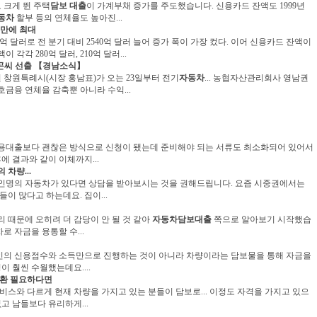
 크게 뛴 주택
담보 대출
이 가계부채 증가를 주도했습니다. 신용카드 잔액도 1999년
동차
할부 등의 연체율도 높아진...
년만에 최대
00억 달러로 전 분기 대비 2540억 달러 늘어 증가 폭이 가장 컸다. 이어 신용카드 잔액이
이 각각 280억 달러, 210억 달러...
곤씨 선출 【경남소식】
 창원특례시(시장 홍남표)가 오는 23일부터 전기
자동차
... 농협자산관리회사 영남권
금융 연체율 감축뿐 아니라 수익...
용대출보다 괜찮은 방식으로 신청이 됐는데 준비해야 되는 서류도 최소화되어 있어서
 결과와 같이 이체까지...
차량...
인명의 자동차가 있다면 상담을 받아보시는 것을 권해드립니다. 요즘 시중권에서는
이 많다고 하는데요. 집이...
때문에 오히려 더 감당이 안 될 것 같아
자동차담보대출
쪽으로 알아보기 시작했습
로 자금을 융통할 수...
인의 신용점수와 소득만으로 진행하는 것이 아니라 차량이라는 담보물을 통해 자금을
 훨씬 수월했는데요....
대환 필요하다면
스와 다르게 현재 차량을 가지고 있는 분들이 담보로... 이정도 자격을 가지고 있으
고 남들보다 유리하게...