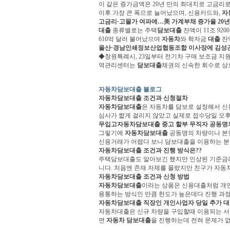
이 같은 증가금액은 20년 만의 최대치로 고금리로
이후 가장 큰 폭으로 늘어났으며, 신용카드와,
자
고금리·고물가 여파에…美 가계부채 증가율 20
대출
종류별로는 주택
담보대출
잔액이 11조 92
610억 달러 불어났으며
자동차
와 학자금
대출
잔액
울산·경남인쇄정보산업협동조합 이사장에 김성
◆창원특례시, 23일부터 전기차 구매 보조금 지원
역관리센터는
담보대출
채권의 신속한 회수로 상호
자동차담보대출 블로그
자동차담보대출
조건과 신청절차
자동차담보대출
은 자동차를 담보로 설정해서 신
심사가 짧게 걸리지 않았고 실제로 접수당일 오후에
무입고
자동차담보대출
중고 할부 무직자 공동명의 
그렇기에
자동차담보대출
공동명의 차량이나 본
신용거래가 어렵다 보니 담보대출을 이용하는 분들
자동차담보대출
조건과 진행 방식은??
주택담보대출도 알아보긴 했지만 인상된 기준금리 
니다. 처음엔 존재 자체를 몰랐지만 친구가 자동차
자동차담보대출
조건과 신청 방법
자동차담보대출
이라는 상품은 신용대출처럼 개
융통하는 방식인 만큼 한도가 높은데다 진행 과정이
자동차담보대출
직장인 개인사업자 당일 추가 
자동차대출은 신규 차량을 구입할때 이용되는 서비
면
자동차 담보대출
을 진행하는데 전혀 문제가 없