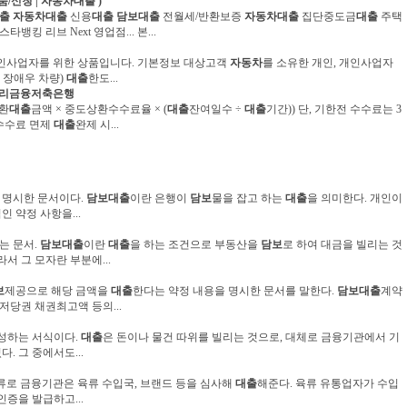
품/신청 |
자동차
대출
)
출
자동차
대출
신용
대출
담보대출
전월세/반환보증
자동차
대출
집단중도금
대출
주택
킹 리브 Next 영업점... 본...
개인사업자를 위한 상품입니다. 기본정보 대상고객
자동차
를 소유한 개인, 개인사업자
: 장애우 차량)
대출
한도...
 우리금융저축은행
상환
대출
금액 × 중도상환수수료율 × (
대출
잔여일수 ÷
대출
기간)) 단, 기한전 수수료는 3
환수수료 면제
대출
완제 시...
 명시한 문서이다.
담보대출
이란 은행이
담보
물을 잡고 하는
대출
을 의미한다. 개인이
인 약정 사항을...
는 문서.
담보대출
이란
대출
을 하는 조건으로 부동산을
담보
로 하여 대금을 빌리는 것
서 그 모자란 부분에...
보
제공으로 해당 금액을
대출
한다는 약정 내용을 명시한 문서를 말한다.
담보대출
계약
저당권 채권최고액 등의...
성하는 서식이다.
대출
은 돈이나 물건 따위를 빌리는 것으로, 대체로 금융기관에서 기
. 그 중에서도...
종류로 금융기관은 육류 수입국, 브랜드 등을 심사해
대출
해준다. 육류 유통업자가 수입
인증을 발급하고...