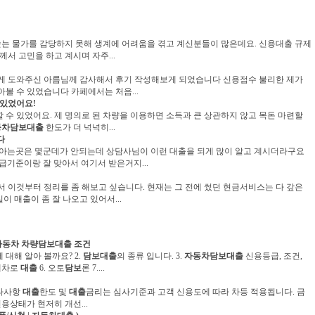
는 물가를 감당하지 못해 생계에 어려움을 겪고 계신분들이 많은데요. 신용대출 규제
서 고민을 하고 계시며 자주...
있게 도와주신 아름님께 감사해서 후기 작성해보게 되었습니다 신용점수 불리한 제가
아볼 수 있었습니다 카페에서는 처음...
 있었어요!
수 있었어요. 제 명의로 된 차량을 이용하면 소득과 큰 상관하지 않고 목돈 마련할
동차담보대출
한도가 더 넉넉히...
다
 아는곳은 몇군데가 안되는데 상담사님이 이런 대출을 되게 많이 알고 계시더라구요
기준이랑 잘 맞아서 여기서 받은거지...
서 이것부터 정리를 좀 해보고 싶습니다. 현재는 그 전에 썼던 현금서비스는 다 갚은
 매출이 좀 잘 나오고 있어서...
자동차
차량
담보대출
조건
에 대해 알아 볼까요? 2.
담보대출
의 종류 입니다. 3.
자동차담보대출
신용등급, 조건,
 내차로
대출
6. 오토
담보
론 7....
기타사항
대출
한도 및
대출
금리는 심사기준과 고객 신용도에 따라 차등 적용됩니다. 금
용상태가 현저히 개선...