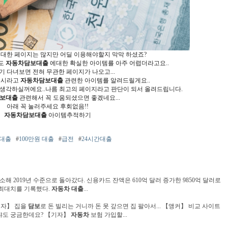
 대한 페이지는 많지만 어딜 이용해야할지 막막 하셨죠?
봐도
자동차담보대출
에대한 확실한 아이템를 아주 어렵더라고요..
 다녀보면 전혀 무관한 페이지가 나오고...
되시라고
자동차담보대출
관련한 아이템를 알려드릴게요..
 생각하실꺼에요..나름 최고의 페이지라고 판단이 되서 올려드립니다.
보대출
관련해서 꼭 도움되셨으면 좋겠네요...
아래 꼭 눌러주세요 후회없음!!
자동차담보대출
아이템추적하기
원대출
#
100만원 대출
#
급전
#
24시간대출
소해 2019년 수준으로 돌아갔다. 신용카드 잔액은 610억 달러 증가한 9850억 달러로
후 최대치를 기록했다.
자동차
대출
...
기자】 집을
담보
로 돈 빌리는 거니까 돈 못 갚으면 집 팔아서... 【앵커】 비교 사이트
느냐도 궁금한데요? 【기자】
자동차
보험 가입할...