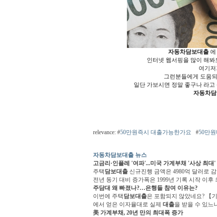
자동차담보대출
에
인터넷 웹서핑을 많이 해
여기저기
그런분들에게 도움
일단 가보시면 정말 좋구나 라고
자동차담
relevance: #
50만원즉시 대출가능한가요
#
50만
자동차담보대출 뉴스
고금리·인플레 '여파'...미국 가계부채 '사상 최대'
주택
담보대출
신규진행 금액은 4980억 달러로 감
전년 동기 대비 증가폭은 1999년 기록 시작 이
주담대 왜 빠졌나?…은행들 참여 이유는?
이번에 주택
담보대출
은 포함되지 않았네요? 【
에서 얻은 이자율대로 실제
대출
을 받을 수 있
美 가계부채, 20년 만의 최대폭 증가