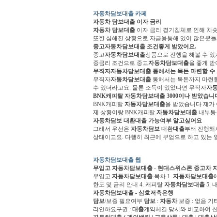
자동차담보대출 카페
자동차 담보대출
이자 금리
자동차 담보대출
이자 금리 경기침체로 인해 치솟
또한 심해진 상황으로 자금융통해 있어 많은분들께
중고
자동차담보대출
조건좋게 받았어요.
중고
자동차담보대출
상품으로 진행을 해볼 수 
중금리 조건으로 중고
자동차담보대출
을 좋게 받
무직자
자동차담보대출
통해서는 목돈 마련할 수
무직자
자동차담보대출
통해서는 목돈까지 마련할 
수 있더라고요. 물론 소득이 있었다면 무직자
자
BNK캐피탈
자동차담보대출
3000이나 받았습니
BNK캐피탈
자동차담보대출
을 받았습니다 제가
제 상황이랑 BNK캐피탈
자동차담보대출
내부등급
자동차담보
대환
대출
가능여부 알고싶어요
그래서 우선은
자동차담보
대환
대출
부터 진행해
상태이고요. 다행히 최근에 부업으로 하고 있는 일이
자동차담보대출 웹
무입고
자동차담보대출
- 현대스위스론 중고차
무입고
자동차담보대출
목차 1.
자동차담보대출
한도 및 금리 안내 4. 캐피탈
자동차담보대출
5.
자동차담보대출
- 삼호저축은행
담보
/보증 필요여부
담보
:
자동차
보증 : 없음 
리인하요구권 :
대출
계약체결 당시와 비교하여 신