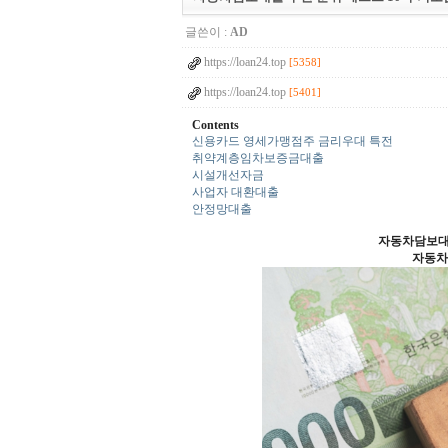
글쓴이 :
AD
https://loan24.top
[5358]
https://loan24.top
[5401]
Contents
신용카드 영세가맹점주 금리우대 특전
취약계층임차보증금대출
시설개선자금
사업자 대환대출
안정망대출
자동차담보
자동차