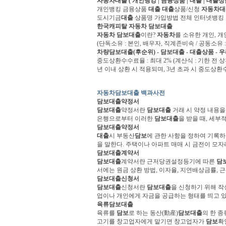
자동차
대출
( 개인뱅킹 | 금융상품 |
대출
|
대출
상
개인뱅킹 금융상품
대출
대출
상품/신청
자동차
대
도시기금
대출
상품명 가입방법 전체 인터넷뱅킹 스타뱅
한국캐피탈
자동차 담보대출
자동차 담보대출
이란?
자동차
를 소유한 개인, 
(단독소유 : 본인, 배우자, 직계존비속 / 공동소유 
차량
담보대출
(후순위) -
담보대출
-
대출
상품 -
중도상환수수료율 : 최대 2% (계산식 : 기한 전 
년 이내 상환 시 적용되며, 3년 초과 시 중도상
자동차담보대출 백과사전
담보대출
약정서
담보대출
약정서란
담보대출
거래 시 약정 내용을
은행으로부터 이러한
담보대출
을 받을 때, 세부적
담보대출
약정서
대출
시 부동산
담보
에 관한 사항을 정하여 기록하
을 말한다. 주택이나 아파트 매매 시 금전이 모자라
담보대출
계약서
담보대출
계약서란 근저당권설정등기에 따른
담
서에는 원금 상환 방법, 이자율, 지연배상금률, 근
담보대출
신청서
담보대출
신청서란
담보대출
을 신청하기 위해 작
업이나 개인에게 자금을 공급하는 형태를 띄고 있다
육류
담보대출
육류를
담보
로 하는 동산(動産)
담보대출
의 한 
고기를 창고업자에게 맡기면 창고업자가
담보
확