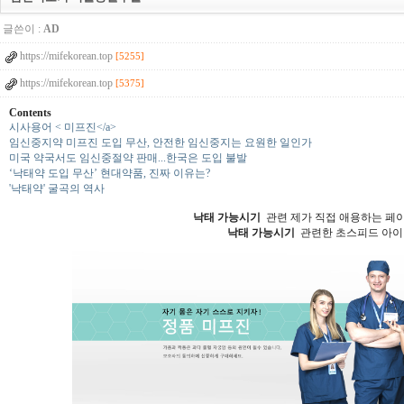
글쓴이 :
AD
https://mifekorean.top
[5255]
https://mifekorean.top
[5375]
Contents
시사용어 < 미프진</a>
임신중지약 미프진 도입 무산, 안전한 임신중지는 요원한 일인가
미국 약국서도 임신중절약 판매...한국은 도입 불발
‘낙태약 도입 무산’ 현대약품, 진짜 이유는?
'낙태약' 굴곡의 역사
낙태 가능시기
관련 제가 직접 애용하는 페이
낙태 가능시기
관련한 초스피드 아이템