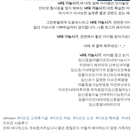
낙태 가능시기
에 대한 알짜 아이템만 모아놓은
인터넷 웹서핑을 많이 해봐도
낙태 가능시기
대한 확실한 아
여기저기 다녀보면 실제론 별로 관련도 없는 페이
그런분들에게 도움되시라고
낙태 가능시기
관련한 아이
일단 가보시면 기뻐하실꺼라 생각합니다..나름 최고의 페이지라
낙태 가능시기
관련해서 좋은 아이템 얻어가셨으면
아래 꼭 클릭 해주세요~+_+
낙태 가능시기
아이템 창고 보기
임신중절약물미프진낙태가능시
우먼메디 해외약국 산부인과약물
임신초기낙태알약가격 정품미프진복
정품미프진가격 유산유도제복용
임신초기 잘못된 미프진복용법
약물중절가능한병원 자연유산유
미프진낙태약후유증 부작용없이임신중절하는
임신중절수술 언제부터가능한가
정품미프진낙태약임신중절약구
임신중절낙태유도약
relevance: #
미프진 고객후기글
#
미프진 처방
#
미프진 소개
#
미프진 특허증
#
낙태
미프진 사용후기
진짜 약다먹고도 게속챙겨주십니다 몸은 괜찮은지 어떻게 해야하는지 엄청 가족처