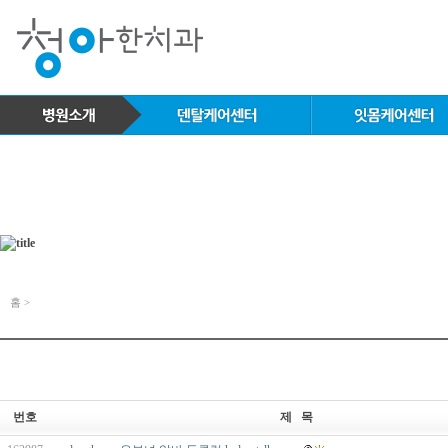
홈 >
번호
제 목