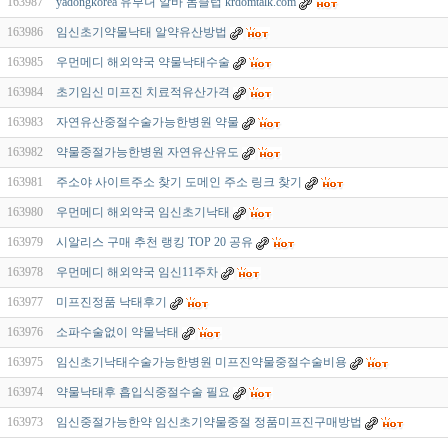
163987
yadongkorea 유부녀 알바 돔클럽 krdomtalk.com
163986
임신초기약물낙태 알약유산방법
163985
우먼메디 해외약국 약물낙태수술
163984
초기임신 미프진 치료적유산가격
163983
자연유산중절수술가능한병원 약물
163982
약물중절가능한병원 자연유산유도
163981
주소야 사이트주소 찾기 도메인 주소 링크 찾기
163980
우먼메디 해외약국 임신초기낙태
163979
시알리스 구매 추천 랭킹 TOP 20 공유
163978
우먼메디 해외약국 임신11주차
163977
미프진정품 낙태후기
163976
소파수술없이 약물낙태
163975
임신초기낙태수술가능한병원 미프진약물중절수술비용
163974
약물낙태후 흡입식중절수술 필요
163973
임신중절가능한약 임신초기약물중절 정품미프진구매방법