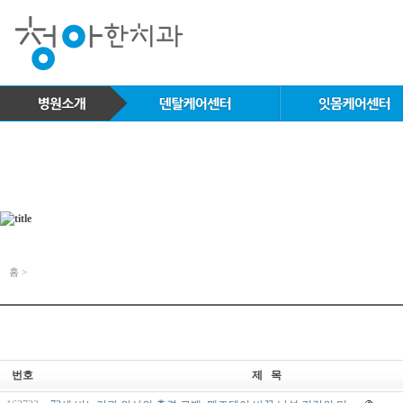
홈 >
번호
제 목