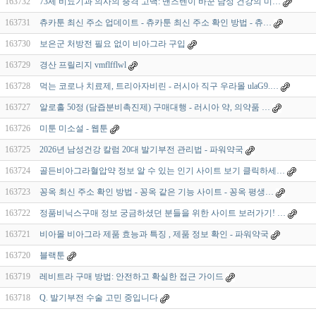
163732
73세 비뇨기과 의사의 충격 고백: 맨즈텐이 바꾼 남성 건강의 미…
163731
츄카툰 최신 주소 업데이트 - 츄카툰 최신 주소 확인 방법 - 츄…
163730
보은군 처방전 필요 없이 비아그라 구입
163729
경산 프릴리지 vmflfflwl
163728
먹는 코로나 치료제, 트리아자비린 - 러시아 직구 우라몰 ulaG9.…
163727
알로홀 50정 (담즙분비촉진제) 구매대행 - 러시아 약, 의약품 …
163726
미툰 미소설 - 웹툰
163725
2026년 남성건강 칼럼 20대 발기부전 관리법 - 파워약국
163724
골든비아그라혈압약 정보 알 수 있는 인기 사이트 보기 클릭하세…
163723
꽁옥 최신 주소 확인 방법 - 꽁옥 같은 기능 사이트 - 꽁옥 평생…
163722
정품비닉스구매 정보 궁금하셨던 분들을 위한 사이트 보러가기! …
163721
비아몰 비아그라 제품 효능과 특징 , 제품 정보 확인 - 파워약국
163720
블랙툰
163719
레비트라 구매 방법: 안전하고 확실한 접근 가이드
163718
Q. 발기부전 수술 고민 중입니다