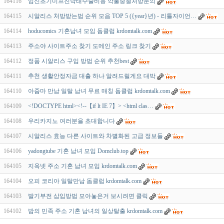
164116
임신초기미프진낙태수술비용 약물중절처방문의
164115
시알리스 처방받는법 순위 모음 TOP 5 ({year}년) - 리틀자이언…
164114
hoducomics 기혼남녀 모임 돔클럽 krdomtalk.com
164113
주소야 사이트주소 찾기 도메인 주소 링크 찾기
164112
정품 시알리스 구입 방법 순위 추천best
164111
추천 생활안정자금 대출 하나 알려드릴게요 대박
164110
아줌마 만남 일탈 남녀 무료 매칭 돔클럽 krdomtalk.com
164109
<!DOCTYPE html><!--【if lt IE 7】> <html clas…
164108
우리카지노 여러분을 초대합니다
164107
시알리스 효능 다른 사이트와 차별화된 고급 정보들
164106
yadongtube 기혼 남녀 모임 Domclub.top
164105
지옥넷 주소 기혼 남녀 모임 krdomtalk.com
164104
오피 코리아 일탈만남 돔클럽 krdomtalk.com
164103
발기부전 삽입방법 모아놓은거 보시려면 클릭
164102
밤의 민족 주소 기혼 남녀의 일상탈출 krdomtalk.com