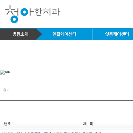
홈 >
번호
제 목