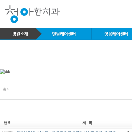
홈 >
번호
제 목