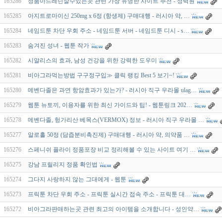
165286
정품아드레닌살수있는곳 관련 가장 유명한 사이트 추천 - 정력원
165285
아지트로마이신 250mg x 6정 (항생제) 구매대행 - 러시아 약, …
165284
네임드툰 차단 우회 주소 - 네임드툰 서버 - 네임드툰 디시 - s…
165283
숨겨진 성녀 - 웹툰 작가
165282
시알리스의 효과, 남성 건강을 위한 강력한 도우미
165281
비아그라먹는방법 구구정구입≫ 클릭 랭킹 Best 5 보기~!
165280
메벤다졸은 과연 항암효과가 있는가? - 러시아 직구 우라몰 ulag…
165279
웹툰 뉴토끼, 이용자를 위한 최신 가이드와 팁! - 웹툰링크 202…
165278
메벤다졸, 헝가리산 베목스(VERMOX) 정보 - 러시아 직구 우라몰 …
165277
알로홀 50정 (담즙분비촉진제) 구매대행 - 러시아 약, 의약품 …
165276
스페니쉬 플라이 정품포장 비교 정리해볼 수 있는 사이트 여기 …
165275
강남 프릴리지 정품 확인법
165274
그다지 사랑하지 않는 그대에게 - 웹툰
165273
프릭툰 차단 우회 주소 - 프릭툰 실시간 접속 주소 - 프릭툰 대…
165272
비아그라판매하는곳 관련 최고의 아이템을 소개합니다 - 성인약…