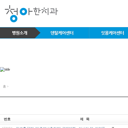
홈 >
번호
제 목