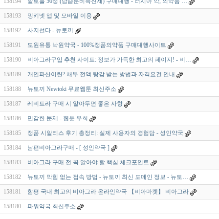
158194
알로홀 50정 (담즙분비촉진제) 구매대행 - 러시아 약, 의약품 …
158193
밍키넷 앱 및 모바일 이용
158192
사지선다 - 뉴토끼
158191
도원유통 낙원약국 - 100%정품의약품 구매대행사이트
158190
비아그라구입 추천 사이트: 정보가 가득한 최고의 페이지! - 비…
158189
개인파산이란? 채무 전액 탕감 받는 방법과 자격요건 안내
158188
뉴토끼 Newtoki 무료웹툰 최신주소
158187
레비트라 구매 시 알아두면 좋은 사항
158186
민감한 문제 - 웹툰 우희
158185
정품 시알리스 후기 총정리: 실제 사용자의 경험담 - 성인약국
158184
남편비아그라구매 - [ 성인약국 ]
158183
비아그라 구매 전 꼭 알아야 할 핵심 체크포인트
158182
뉴토끼 막힘 없는 접속 방법 - 뉴토끼 최신 도메인 정보 - 뉴토…
158181
함평 국내 최고의 비아그라 온라인약국 【비아마켓】 비아그라
158180
파워약국 최신주소