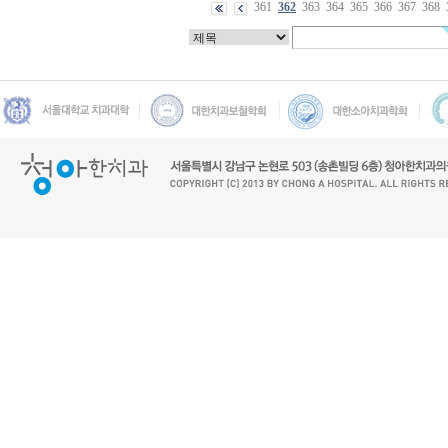
361
362
363
364
365
366
367
368