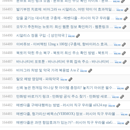
164494
툰브로 최신 링크 모음 - 툰브로 최신 주소 확인 사이트 - 툰브…
164493
발기부전 치료제: 비아그라 vs 시알리스, 어떤 약이 더 효과적일…
164492
암을 굶기는 대사치료 구충제 - 메벤다졸 - 러시아 직구 우라몰 …
164491
모두가 추천하는 뉴토끼: 최신 웹툰 정보 확인하기 - 웹툰링크 …
164490
시알리스 정품 구입 - [ 성인약국 ]
164489
이버쥬브 - 이버멕틴 12mg x 100정 (구충제, 항바이러스 효과, …
164488
북토끼 막힌 주소 복구 - 북토끼 최신 주소 확인 방법 - 북토끼 …
164487
바나나티비 포토툰 - 바나나티비 우회 접속 주소 - 바나나티비 …
164486
비아그라 처방 및 약국 가격 복용법 A to Z
164485
탈모 예방 영양제 - 파워약국
164484
신뢰 높은 한게임 머니상 핫 아이템 총정리! 놓치기 아쉬운 필수…
164483
만화방 바로가기 링크 - 만화방 공식 주소 찾기 - 만화방 새로…
164482
메벤다졸 구매대행하는 방법 - 러시아 직구 우라몰 ulA24.top
164481
메벤다졸, 헝가리산 베목스(VERMOX) 정보 - 러시아 직구 우라몰 …
164480
메벤다졸은 과연 항암효과가 있는가? - 러시아 직구 우라몰 ulaG…