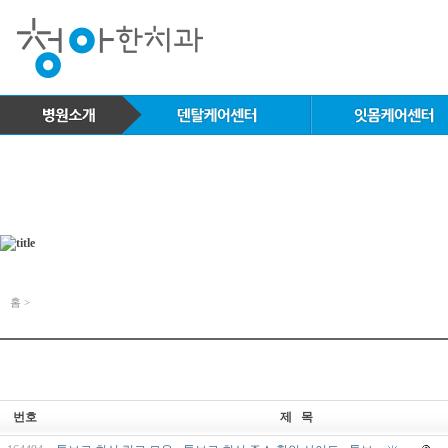
홈 >
번호
제 목